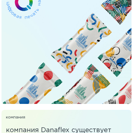
ц
и
а
ф
н
р
о
ь
в
т
а
а
я
ч
е
п
компания
компания Danaflex существует