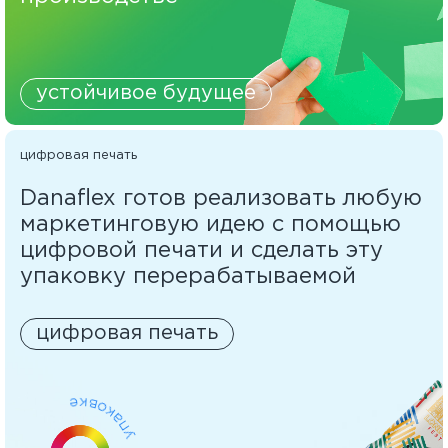
устойчивое будущее
цифровая печать
Danaflex готов реализовать любую
маркетинговую идею с помощью
цифровой печати и сделать эту
упаковку перерабатываемой
цифровая печать
е
к
в
о
к
а
п
у