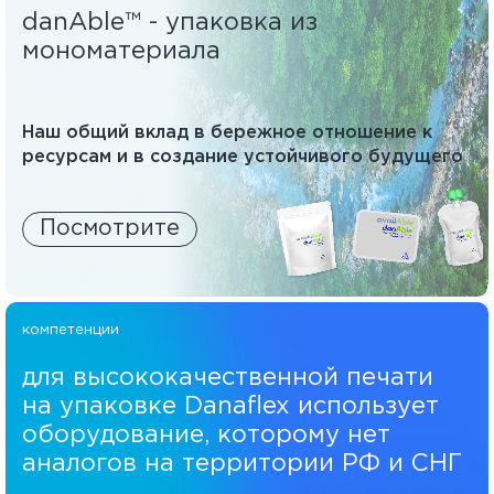
danAble™ - упаковка из
мономатериала
Наш общий вклад в бережное отношение к
ресурсам и в создание устойчивого будущего
Посмотрите
компетенции
для высококачественной печати
на упаковке Danaflex использует
оборудование, которому нет
аналогов на территории РФ и СНГ